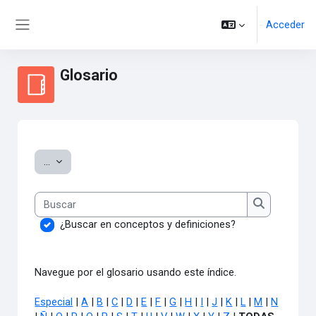
Salta al contenido principal
Acceder
Panel lateral
Glosario
Requisitos de finalización
Exportar entradas
...
Buscar
Buscar
¿Buscar en conceptos y definiciones?
Navegue por el glosario usando este índice.
Especial
|
A
|
B
|
C
|
D
|
E
|
F
|
G
|
H
|
I
|
J
|
K
|
L
|
M
|
N