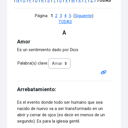
|
Ñ
|
O
|
P
|
Q
|
R
|
S
|
T
|
U
|
V
|
W
|
X
|
Y
|
Z
|
TODAS
Página:
1
2
3
4
5
(
Siguiente
)
TODAS
A
Amor
Es un sentimiento dado por Dios
Palabra(s) clave:
Arrebatamiento:
Es el evento donde todo ser humano que sea
nacido de nuevo va a ser transformado en un
abrir y cerrar de ojos (es decir en menos de un
segundo). Es para la iglesia gentil.