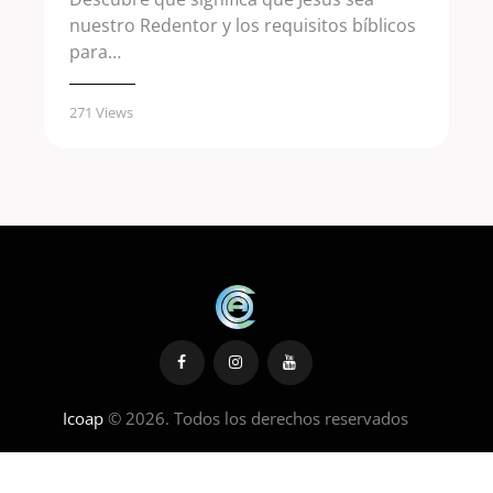
nuestro Redentor y los requisitos bíblicos
para…
271
Views
Icoap
© 2026. Todos los derechos reservados
PHP Code Snippets
Powered By :
XYZScripts.com