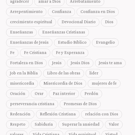
agradecer
amar a Dios
Arrebatamiento
Arrepentimiento
Confianza
Confianza en Dios
crecimiento espiritual
Devocional Diario
Dios
Enseñanzas
Enseñanzas Cristianas
Enseñanzas de Jesús
Estudio Bíblico
Evangelio
Fe
Fe Cristiana
Fe y Esperanza
Fortaleza en Dios
Jesús
Jesús Dios
Jesús te ama
Job en la Biblia
Libro de las obras
lider
misericordia
Misericordia de Dios
mujeres de fe
Oración
Orar
Paz interior
Perdón
perseverancia cristiana
Promesas de Dios
Redención
Reflexión Cristiana
relación con Dios
Respeto
Sabiduria
Superar la ansiedad
Valor
valores
Vida Cristiana
Vida espiritual
Virtud