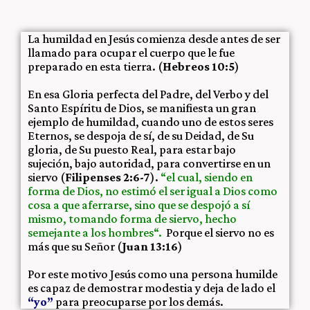
La humildad en Jesús comienza desde antes de ser
llamado para ocupar el cuerpo que le fue
preparado en esta tierra. (
Hebreos 10:5
)
En esa Gloria perfecta del Padre, del Verbo y del
Santo Espíritu de Dios, se manifiesta un gran
ejemplo de humildad, cuando uno de estos seres
Eternos, se despoja de sí, de su Deidad, de Su
gloria, de Su puesto Real, para estar bajo
sujeción, bajo autoridad, para convertirse en un
siervo (
Filipenses 2:6-7
).
“
el cual, siendo en
forma de Dios, no estimó el ser igual a Dios como
cosa a que aferrarse,
sino que se despojó a sí
mismo, tomando forma de siervo, hecho
semejante a los hombres
“.
Porque el siervo no es
más que su Señor (
Juan 13:16
)
Por este motivo Jesús como una persona humilde
es capaz de demostrar modestia y deja de lado el
“
yo”
para preocuparse por los demás.