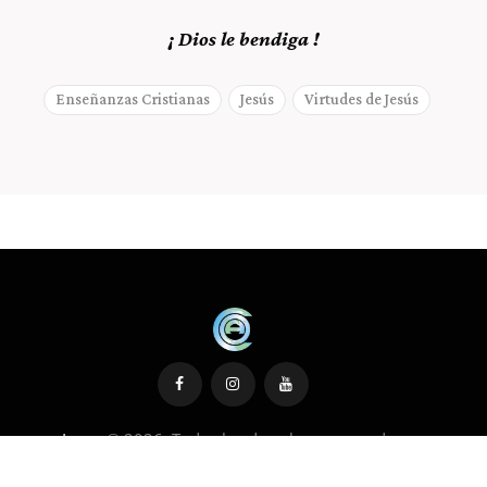
¡ Dios le bendiga !
Enseñanzas Cristianas
Jesús
Virtudes de Jesús
Icoap
© 2026. Todos los derechos reservados
PHP Code Snippets
Powered By :
XYZScripts.com