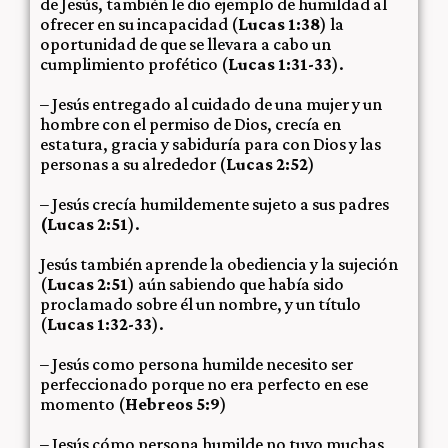
de Jesús, también le dio ejemplo de humildad al
ofrecer en su incapacidad (
Lucas 1:38
) la
oportunidad de que se llevara a cabo un
cumplimiento profético (
Lucas 1:31-33
).
– Jesús entregado al cuidado de una mujer y un
hombre con el permiso de Dios, crecía en
estatura, gracia y sabiduría para con Dios y las
personas a su alrededor (
Lucas 2:52
)
– Jesús crecía humildemente sujeto a sus padres
(Lucas 2:51
).
Jesús también aprende la obediencia y la sujeción
(
Lucas 2:51
) aún sabiendo que había sido
proclamado sobre él un nombre, y un título
(
Lucas 1:32-33
).
– Jesús como persona humilde necesito ser
perfeccionado porque no era perfecto en ese
momento (
Hebreos 5:9
)
– Jesús cómo persona humilde no tuvo muchas