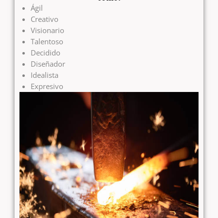
Ágil
Creativo
Visionario
Talentoso
Decidido
Diseñador
Idealista
Expresivo