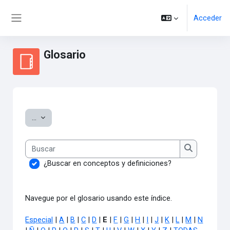
Salta al contenido principal
Acceder
Panel lateral
Glosario
Requisitos de finalización
Exportar entradas
...
Buscar
Buscar
¿Buscar en conceptos y definiciones?
Navegue por el glosario usando este índice.
Especial
|
A
|
B
|
C
|
D
|
E
|
F
|
G
|
H
|
I
|
J
|
K
|
L
|
M
|
N