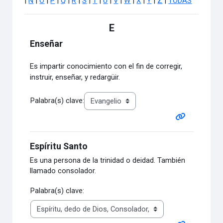
|
Ñ
|
O
|
P
|
Q
|
R
|
S
|
T
|
U
|
V
|
W
|
X
|
Y
|
Z
|
TODAS
E
Enseñar
Es impartir conocimiento con el fin de corregir,
instruir, enseñar, y redargüir.
Palabra(s) clave:
Espíritu Santo
Es una persona de la trinidad o deidad. También
llamado consolador.
Palabra(s) clave: