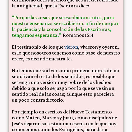
la antigüedad, que la Escritura dice:
“Porque las cosas que se escribieron antes, para
nuestra enseñanza se escribieron, a fin de que por
la paciencia y la consolación de las Escrituras,
tengamos esperanza.”
Romanos 15:4
El testimonio de los que
vieron
, vivieron y oyeron,
es lo que nosotros tenemos como base de nuestro
creer, es decir de nuestra fe.
Notemos que si al ver como primera impresión no
se activan el resto de los sentidos, es posible que
se tenga una versión muy pobre de los hechos
debido a que solo se juzga por lo que se ve sin un
sentido real de las cosas; aunque esto pareciera
un poco contradictorio.
Por ejemplo en escritos del Nuevo Testamento
como Mateo, Marcos y Juan, como discípulos de
Jesús dejaron su testimonio escrito en lo que hoy
conocemos como los Evangelios, para dar a