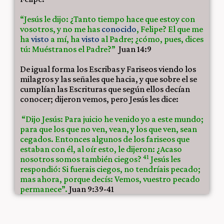
“Jesús le dijo: ¿Tanto tiempo hace que estoy con
vosotros, y no me has
conocido
, Felipe? El que me
ha
visto
a mí, ha
visto
al Padre; ¿cómo, pues, dices
tú: Muéstranos el Padre?”
Juan 14:9
De igual forma los Escribas y Fariseos viendo los
milagros y las señales que hacia, y que sobre el se
cumplían las Escrituras que según ellos decían
conocer; dijeron vemos, pero Jesús les dice:
“Dijo Jesús: Para juicio he venido yo a este mundo;
para que los que no ven, vean, y los que ven, sean
cegados. Entonces algunos de los fariseos que
estaban con él, al oír esto, le dijeron: ¿Acaso
41
nosotros somos también ciegos?
Jesús les
respondió: Si fuerais ciegos, no tendríais pecado;
mas ahora, porque decís: Vemos, vuestro pecado
permanece”.
Juan 9:39-41