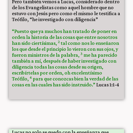
Pero también vemos a Lucas, considerado dentro
de los Evangelistas como aquel hombre que no
estuvo con Jesús pero como el mismo le testifica a
Teófilo, “he investigado con diligencia”
“Puesto que ya muchos han tratado de poner en
orden la historia de las cosas que entre nosotros
2
han sido ciertísimas,
tal como nos lo enseñaron
los que desde el principio lo vieron con sus ojos, y
3
fueron ministros de la palabra,
me ha parecido
también a mí, después de haber investigado con
diligencia todas las cosas desde su origen,
escribírtelas por orden, oh excelentísimo
4
Teófilo,
para que conozcas bien la verdad de las
cosas en las cuales has sido instruido.”
Lucas 1:1-4
Lucas no solo se quedo con la enseñanza que