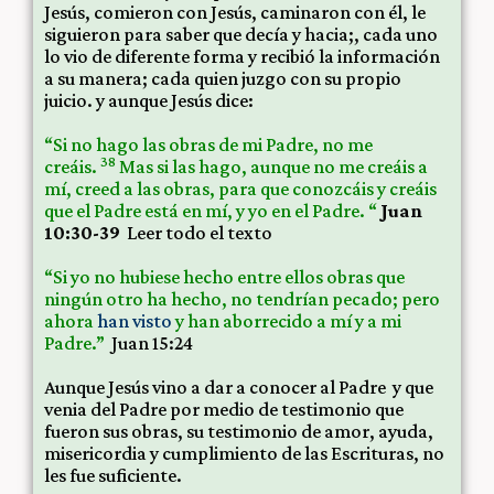
Jesús, comieron con Jesús, caminaron con él, le
siguieron para saber que decía y hacia;, cada uno
lo vio de diferente forma y recibió la información
a su manera; cada quien juzgo con su propio
juicio. y aunque Jesús dice:
“Si no hago las obras de mi Padre, no me
38
creáis.
Mas si las hago, aunque no me creáis a
mí, creed a las obras, para que conozcáis y creáis
que el Padre está en mí, y yo en el Padre.
“
Juan
10:30-39
Leer todo el texto
“Si yo no hubiese hecho entre ellos obras que
ningún otro ha hecho, no tendrían pecado; pero
ahora
han visto
y han aborrecido a mí y a mi
Padre.”
Juan 15:24
Aunque Jesús vino a dar a conocer al Padre y que
venia del Padre por medio de testimonio que
fueron sus obras, su testimonio de amor, ayuda,
misericordia y cumplimiento de las Escrituras, no
les fue suficiente.